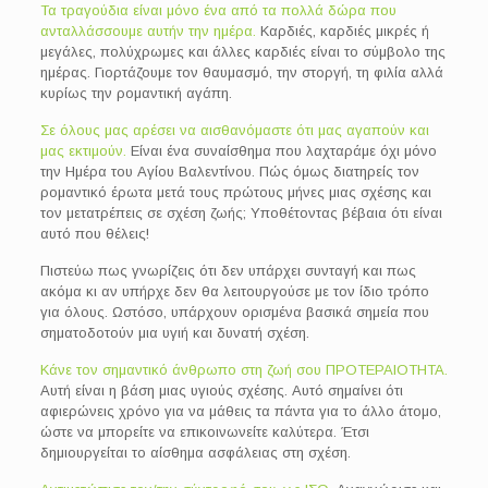
Τα τραγούδια είναι μόνο ένα από τα πολλά δώρα που
ανταλλάσσουμε αυτήν την ημέρα.
Καρδιές, καρδιές μικρές ή
μεγάλες, πολύχρωμες και άλλες καρδιές είναι το σύμβολο της
ημέρας. Γιορτάζουμε τον θαυμασμό, την στοργή, τη φιλία αλλά
κυρίως την ρομαντική αγάπη.
Σε όλους μας αρέσει να αισθανόμαστε ότι μας αγαπούν και
μας εκτιμούν.
Είναι ένα συναίσθημα που λαχταράμε όχι μόνο
την Ημέρα του Αγίου Βαλεντίνου. Πώς όμως διατηρείς τον
ρομαντικό έρωτα μετά τους πρώτους μήνες μιας σχέσης και
τον μετατρέπεις σε σχέση ζωής; Υποθέτοντας βέβαια ότι είναι
αυτό που θέλεις!
Πιστεύω πως γνωρίζεις ότι δεν υπάρχει συνταγή και πως
ακόμα κι αν υπήρχε δεν θα λειτουργούσε με τον ίδιο τρόπο
για όλους. Ωστόσο, υπάρχουν ορισμένα βασικά σημεία που
σηματοδοτούν μια υγιή και δυνατή σχέση.
Κάνε τον σημαντικό άνθρωπο στη ζωή σου ΠΡΟΤΕΡΑΙΟΤΗΤΑ.
Αυτή είναι η βάση μιας υγιούς σχέσης. Αυτό σημαίνει ότι
αφιερώνεις χρόνο για να μάθεις τα πάντα για το άλλο άτομο,
ώστε να μπορείτε να επικοινωνείτε καλύτερα. Έτσι
δημιουργείται το αίσθημα ασφάλειας στη σχέση.