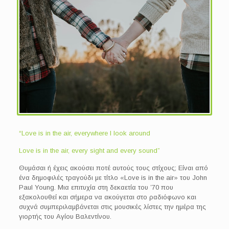
“Love is in the air, everywhere I look around
Love is in the air, every sight and every sound”
Θυμάσαι ή έχεις ακούσει ποτέ αυτούς τους στίχους; Είναι από
ένα δημοφιλές τραγούδι με τίτλο «Love is in the air» του John
Paul Young. Μια επιτυχία στη δεκαετία του ’70 που
εξακολουθεί και σήμερα να ακούγεται στο ραδιόφωνο και
συχνά συμπεριλαμβάνεται στις μουσικές λίστες την ημέρα της
γιορτής του Αγίου Βαλεντίνου.