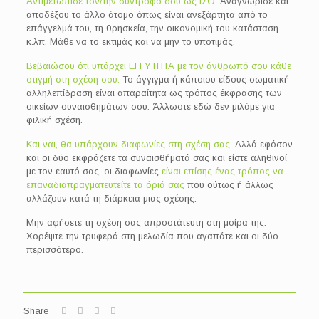
Αντιμετώπισε τον/την σύντροφό σου ως ΙΣΟ.
Αναγνώρισε και
αποδέξου το άλλο άτομο όπως είναι ανεξάρτητα από το
επάγγελμά του, τη θρησκεία, την οικονομική του κατάσταση
κ.λπ. Μάθε να το εκτιμάς και να μην το υποτιμάς.
Βεβαιώσου ότι υπάρχει ΕΓΓΥΤΗΤΑ με τον άνθρωπό σου κάθε
στιγμή στη σχέση σου.
Το άγγιγμα ή κάποιου είδους σωματική
αλληλεπίδραση είναι απαραίτητα ως τρόπος έκφρασης των
οικείων συναισθημάτων σου. Άλλωστε εδώ δεν μιλάμε για
φιλική σχέση.
Και ναι, θα υπάρχουν διαφωνίες στη σχέση σας.
Αλλά εφόσον
και οι δύο εκφράζετε τα συναισθήματά σας και είστε αληθινοί
με τον εαυτό σας, οι διαφωνίες
είναι επίσης ένας τρόπος να
επαναδιαπραγματευτείτε τα όριά σας
που ούτως ή άλλως
αλλάζουν κατά τη διάρκεια μιας σχέσης.
Μην αφήσετε τη σχέση σας απροστάτευτη στη μοίρα της.
Χορέψτε την τρυφερά στη μελωδία που αγαπάτε και οι δύο
περισσότερο.
Share