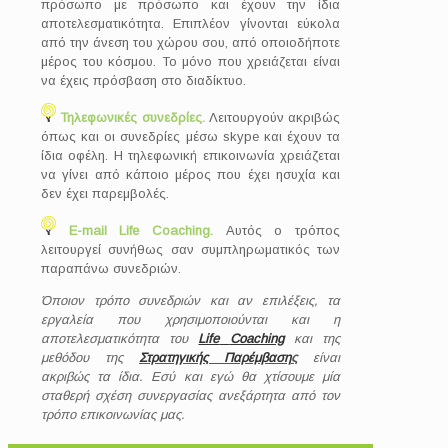
πρόσωπο με πρόσωπο και έχουν την ίδια
αποτελεσματικότητα. Επιπλέον γίνονται εύκολα
από την άνεση του χώρου σου, από οποιοδήποτε
μέρος του κόσμου. Το μόνο που χρειάζεται είναι
να έχεις πρόσβαση στο διαδίκτυο.
Τηλεφωνικές συνεδρίες.
Λειτουργούν ακριβώς
όπως και οι συνεδρίες μέσω skype και έχουν τα
ίδια οφέλη. Η τηλεφωνική επικοινωνία χρειάζεται
να γίνει από κάποιο μέρος που έχει ησυχία και
δεν έχει παρεμβολές.
E-mail
Life
Coaching.
Αυτός ο τρόπος
λειτουργεί συνήθως σαν συμπληρωματικός των
παραπάνω συνεδριών.
Όποιον τρόπο συνεδριών και αν επιλέξεις, τα
εργαλεία που χρησιμοποιούνται και η
αποτελεσματικότητα του
Life
Coaching
και της
μεθόδου της
Στρατηγικής Παρέμβαση
ς
είναι
ακριβώς τα ίδια. Εσύ και εγώ θα χτίσουμε μία
σταθερή σχέση συνεργασίας ανεξάρτητα από τον
τρόπο επικοινωνίας μας.