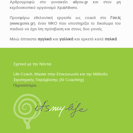
Αρθρογραφώ στο γυναικείο
allyou.gr
και στον μη
κερδοσκοπικό οργανισμό XpatAthens.
Προσφέρω εθελοντική εργασία ως coach στο
Γον.Ις
(
www.gonis.gr
), έναν ΜΚΟ που υποστηρίζει το δικαίωμα του
παιδιού να έχει ίση πρόσβαση και στους δυο γονείς.
Μιλώ άπταιστα
αγγλικά
και
γαλλικά
και αρκετά καλά
ιταλικά
.
Σχετικά με την Νάντια
Life Coach, Master στην Επικοινωνία και την Μέθοδο
Στρατηγικής Παρέμβασης (SI Coaching)
Περισσότερα...