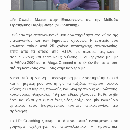
Life
Coach
,
Master
στην Επικοινωνία και την Μέθοδο
Στρατηγικής Παρέμβασης (
SI
Coaching
).
Ξεκίνησα την επαγγελματική μου δραστηριότητα στο χώρο της
επικοινωνίας και των δημοσίων σχέσεων. Η εμπειρία μου
καλύπτει
πάνω από 25 χρόνια στρατηγικής επικοινωνίας
,
επτά από τα οποία στις Η.Π.Α.
, με πελάτες μεγάλους
πολυεθνικούς και ελληνικούς ομίλους. Η συνεργασία μου με
το
Αθήνα 2004
και το
Mega
Channel
αποτελούν δύο από τους
πιό σημαντικούς σταθμούς στην καριέρα μου.
Μέσα από τη διεθνή επαγγελματική μου δραστηριότητα αλλά
και τη μεγάλη μου αγάπη για τα ταξίδια, γνώρισα πολλές
χώρες αλλά κυρίως πολλούς και διαφορετικούς ανθρώπους,
κουλτούρες, θρησκείες, ήθη και έθιμα, γλώσσες. Κάθε ταξίδι
ήταν και είναι για εμένα ένας νέος ορίζοντας, μία καινούρια
εμπειρία, ένας διαφορετικός τρόπος επικοινωνίας, μία
πρόκληση.
Το
Life
Coaching
ξεκίνησε από προσωπικό ενδιαφέρον που
γρήγορα εξελίχθηκε σε επαγγελματικό. Η προσωπική