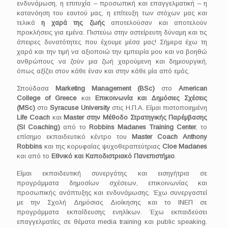
ενδυνάμωση, η επιτυχία – προσωπική και επαγγελματική – η
κατανόηση του εαυτού μας, η επίτευξη των στόχων μας και
τελικά
η χαρά της ζωής
αποτελούσαν και αποτελούν
προκλήσεις για εμένα. Πιστεύω στην αστείρευτη δύναμη και τις
άπειρες δυνατότητες που έχουμε μέσα μας! Σήμερα έχω τη
χαρά και την τιμή να αξιοποιώ την εμπειρία μου και να βοηθώ
ανθρώπους να ζούν μια ζωή χαρούμενη και δημιουργική,
όπως αξίζει στον κάθε έναν και στην κάθε μία από εμάς.
Σπούδασα
Μ
arketing
Management
(
BSc
)
στο
American
College
of
Greece
και
Επικοινωνία και Δημόσιες Σχέσεις
(
MSc
)
στο
Syracuse
University
στις Η.Π.Α. Είμαι πιστοποιημένη
Life
Coach
και
Master
στην Μέθοδο Στρατηγικής Παρέμβασης
(
SI
Coaching
)
από το
Robbins
Madanes
Training
Center
, το
επίσημο εκπαιδευτικό κέντρο του
Master
Coach
Anthony
Robbins
και της κορυφαίας ψυχοθεραπεύτριας
Cloe
Madanes
και από το
Εθνικό και Καποδιστριακό Πανεπιστήμιο
.
Είμαι εκπαιδευτική συνεργάτης και εισηγήτρια σε
προγράμματα δημοσίων σχέσεων, επικοινωνίας και
προσωπικής ανάπτυξης και ενδυνάμωσης. Έχω συνεργαστεί
με την Σχολή Δημόσιας Διοίκησης και το ΙΝΕΠ σε
προγράμματα εκπαίδευσης ενηλίκων. Έχω εκπαιδεύσει
επαγγελματίες σε θέματα media training και public speaking.