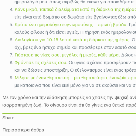
ημερολόγιό μου, όπως ακριβώς θα έκανα για οποιαδήποτε
Κάνε μικρά, τακτικά διαλείμματα κατά τη διάρκεια της ημέρα
είτε είναι από δωμάτιο σε δωμάτιο είτε βγαίνοντας έξω από 
Κράτα ένα ημερολόγιο ευγνωμοσύνης – πρωί ή βράδυ.
Γράψ
καλούς φίλους ή ότι είσαι υγιείς. Η τήρηση ενός ημερολο
Διαλογίσου για 10-15 λεπτά κατά τη διάρκεια της ημέρας.
Ο 
όχι, βρες ένα ήσυχο σημείο και προσέφερε στον εαυτό σο
Γιόρτασε τις νίκες σου, μεγάλες ή μικρές, κάθε μέρα.
Δώσε ιδ
Φρόντισε τις σχέσεις σου
. Οι υγιείς σχέσεις προσφέρουν π
και να δώσεις υποστήριξη. Ο εθελοντισμός είναι ένας τρόπο
Μίλησε με έναν θεραπευτή – μία θεραπεύτρια, έναν/μία προ
με κάποιον/α που είναι εκεί μόνο για να σε ακούσει και να σ
Με τον χρόνο και την εξάσκηση μπορείς να χτίσεις την ψυχική ανθ
ισορροπημένη ζωή. Το σίγουρο είναι ότι θα γίνεις ένα θετικό παρ
Share
Περισσότερα άρθρα