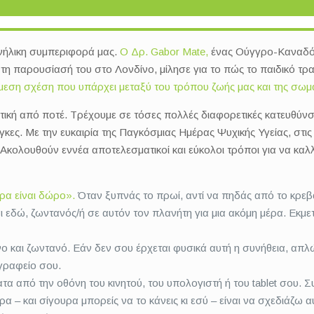
 ενήλικη συμπεριφορά μας.
Ο Δρ. Gabor Mate,
ένας Ούγγρο-Καναδός 
τη παρουσίασή του στο Λονδίνο, μίλησε για το πώς το παιδικό τρα
εση σχέση που υπάρχει μεταξύ του τρόπου ζωής μας και της σωματ
χωτική από ποτέ. Τρέχουμε σε τόσες πολλές διαφορετικές κατευθύ
ες. Με την ευκαιρία της Παγκόσμιας Ημέρας Ψυχικής Υγείας, στις 
Ακολουθούν εννέα αποτελεσματικοί και εύκολοι τρόποι για να καλλι
ρα είναι δώρο».
Όταν ξυπνάς το πρωί, αντί να πηδάς από το κρεβάτ
ι εδώ, ζωντανός/ή σε αυτόν τον πλανήτη για μια ακόμη μέρα. Εκμε
 και ζωντανό. Εάν δεν σου έρχεται φυσικά αυτή η συνήθεια, απλ
γραφείο σου.
ατα από την οθόνη του κινητού, του υπολογιστή ή του tablet σου.
α – και σίγουρα μπορείς να το κάνεις κι εσύ – είναι να σχεδιάζω α