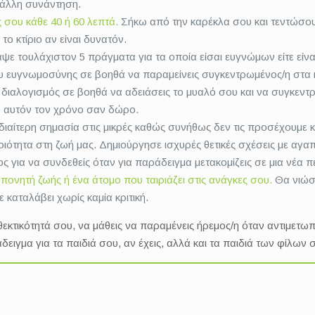
 άλλη συνάντηση.
ς σου κάθε 40 ή 60 λεπτά.
Σήκω από την καρέκλα σου και τεντώσου.
το κτίριο αν είναι δυνατόν.
ε τουλάχιστον 5 πράγματα για τα οποία είσαι ευγνώμων είτε είναι 
γίου ευγνωμοσύνης σε βοηθά να παραμείνεις συγκεντρωμένος/η στ
διαλογισμός σε βοηθά να αδειάσεις το μυαλό σου και να συγκεντρω
υ αυτόν τον χρόνο σαν δώρο.
ιαίτερη σημασία στις μικρές καθώς συνήθως δεν τις προσέχουμε κ
οιότητα στη ζωή μας. Δημιούργησε ισχυρές θετικές σχέσεις με αγ
ς για να συνδεθείς όταν για παράδειγμα μετακομίζεις σε μια νέα π
πονητή ζωής ή ένα άτομο που ταιριάζει στις ανάγκες σου.
Θα νιώσε
ε καταλάβει χωρίς καμία κριτική.
εκτικότητά σου, να μάθεις να παραμένεις ήρεμος/η όταν αντιμετωπίζ
άδειγμα για τα παιδιά σου, αν έχεις, αλλά και τα παιδιά των φίλων