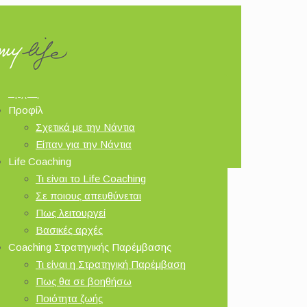
Αρχική
Προφίλ
Σχετικά με την Νάντια
Είπαν για την Νάντια
Life Coaching
Τι είναι το Life Coaching
Σε ποιους απευθύνεται
Πως λειτουργεί
Βασικές αρχές
Coaching Στρατηγικής Παρέμβασης
Τι είναι η Στρατηγική Παρέμβαση
Πως θα σε βοηθήσω
Ποιότητα ζωής